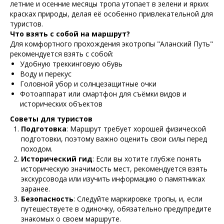
летние и осенние месяцы тропа утопает в зелени и ярких
Воздушный шар
красках природы, делая её особенно привлекательной для
Зиплайн
Скалолазание
туристов.
Велосипеды/
Что взять с собой на маршрут?
электровелосипеды
Маунтинбайк
Для комфортного прохождения экотропы "Аланский Путь"
Эндуро
рекомендуется взять с собой:
Экскурсии
Удобную треккинговую обувь
Воду и перекус
Туры по Архызу летом
Головной убор и солнцезащитные очки
Фотоаппарат или смартфон для съёмки видов и
Пешие туры в Архызе
Конные туры в Архызе
исторических объектов
Велотуры в Архызе
Советы для туристов
Мототуры в Архызе
Рыболовные туры в Архызе
Подготовка
: Маршрут требует хорошей физической
подготовки, поэтому важно оценить свои силы перед
Корпоративные услуги
походом.
Исторический гид
: Если вы хотите глубже понять
Кейтеринг
историческую значимость мест, рекомендуется взять
Корпоративы
экскурсовода или изучить информацию о памятниках
Фотосессия и видеосъемка
заранее.
Транспортное обслуживание
Индивидуальные программы
Безопасность
: Следуйте маркировке тропы, и, если
Уникальные программы
путешествуете в одиночку, обязательно предупредите
знакомых о своем маршруте.