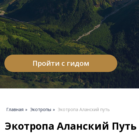
Пройти с гидом
Экотропа Аланский Путь
Тропа начинается у верхней станции
южного склона курорта «Млечный путь».
Тут мы начинаем набор высоты,
но не долго, ведь основная часть маршрута
идет траверсом поперек склона. На каждом
шагу открываются все новые панорамные
виды на Северные склоны курорта.
Главная
»
Экотропы
»
Экотропа Аланский путь