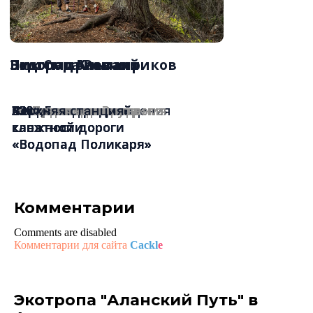
Комментарии
Comments are disabled
Комментарии для сайта
Cackl
e
Быстрая консультация
в WhatsApp
Экотропа "Аланский Путь" в
Поможем выбрать подходящий для