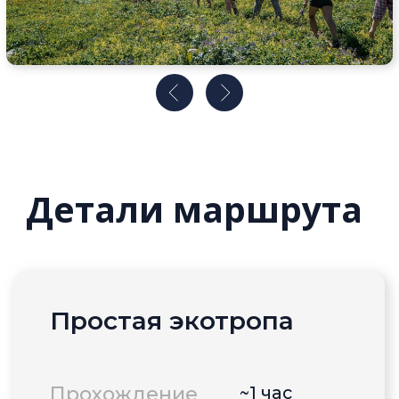
Перепад высот
110 м
Старт маршрута
Поляна 960,
отель Риксос
Низшая точка
~1 час
Высшая точка
~1 час
Маршрут на картах
Карта экотроп и канатных
дорог
Точка старта на Яндекс.Картах