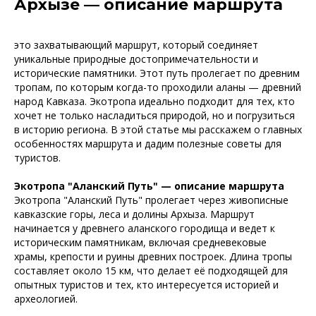
Архызе — описание маршрута
вас тур и проконсультируем по всем
условиям
+7
это захватывающий маршрут, который соединяет
уникальные природные достопримечательности и
исторические памятники. Этот путь пролегает по древним
Я согласен с условиями
Политики
тропам, по которым когда-то проходили аланы — древний
конфиденциальности
и обработки
персональных данных в
народ Кавказа. Экотропа идеально подходит для тех, кто
соответствии с
Пользовательским
хочет не только насладиться природой, но и погрузиться
соглашением
.
в историю региона. В этой статье мы расскажем о главных
особенностях маршрута и дадим полезные советы для
Начать консультацию
туристов.
Экотропа "Аланский Путь" — описание маршрута
Экотропа "Аланский Путь" пролегает через живописные
кавказские горы, леса и долины Архыза. Маршрут
начинается у древнего аланского городища и ведет к
историческим памятникам, включая средневековые
храмы, крепости и руины древних построек. Длина тропы
составляет около 15 км, что делает её подходящей для
опытных туристов и тех, кто интересуется историей и
археологией.
Отдых в горах Архыза. Ваш персональный