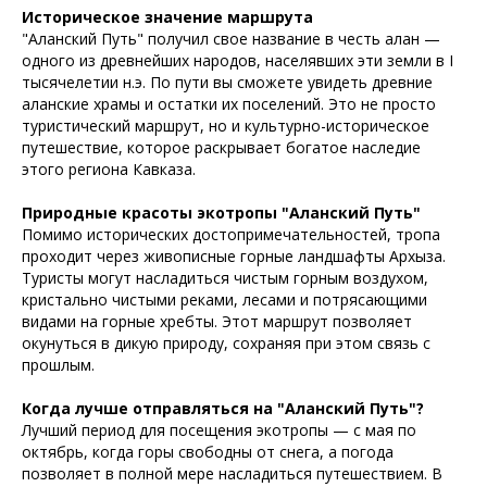
гид. Gorski Travel Club — сервис на высоте
Историческое значение маршрута
"Аланский Путь" получил свое название в честь алан —
одного из древнейших народов, населявших эти земли в I
*Instagram - социальная сеть,
тысячелетии н.э. По пути вы сможете увидеть древние
запрещенная на территории РФ
аланские храмы и остатки их поселений. Это не просто
Мы в реестре туроператоров
туристический маршрут, но и культурно-историческое
путешествие, которое раскрывает богатое наследие
этого региона Кавказа.
ООО "Горски Трэвел клаб"
Природные красоты экотропы "Аланский Путь"
Помимо исторических достопримечательностей, тропа
В031-00161-
77/01649919
проходит через живописные горные ландшафты Архыза.
Туристы могут насладиться чистым горным воздухом,
Активный отдых по Архызу
кристально чистыми реками, лесами и потрясающими
видами на горные хребты. Этот маршрут позволяет
Пешие маршруты
окунуться в дикую природу, сохраняя при этом связь с
Конные прогулки
прошлым.
Джиппинг
Квадроциклы
Квадровездеходы
Когда лучше отправляться на "Аланский Путь"?
Багги
Лучший период для посещения экотропы — с мая по
Сплавы
октябрь, когда горы свободны от снега, а погода
Рыбалка
позволяет в полной мере насладиться путешествием. В
Вертолетные прогулки