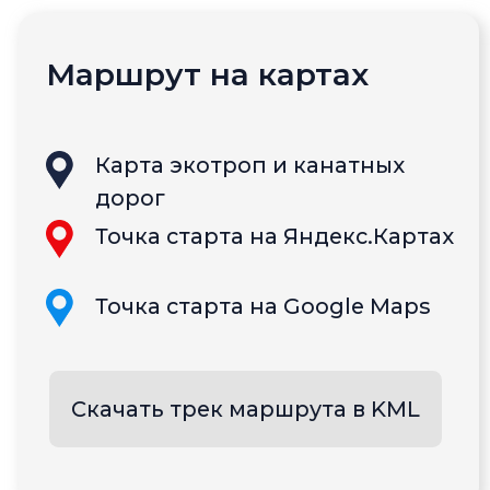
Прогулки по экологическим
тропам с сопровождением
опытных гидов
Другие
экотропы