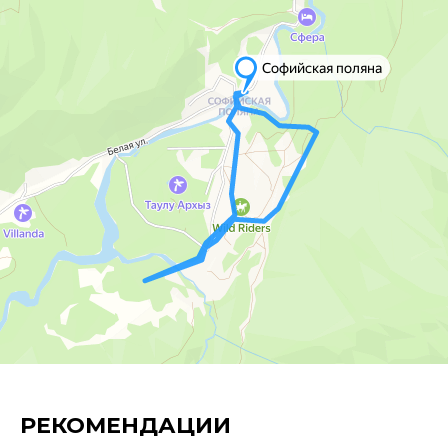
условиям
+7
Я согласен с условиями
Политики
конфиденциальности
и обработки
персональных данных в
соответствии с
Пользовательским
соглашением
.
Начать консультацию
РЕКОМЕНДАЦИИ
Отдых в горах Архыза. Ваш персональный