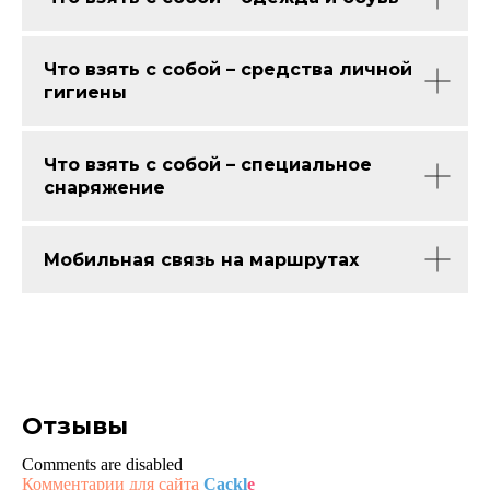
О компании
Gorski Travel Club
Что взять с собой – средства личной
Блог
гигиены
Подобрать тур
Что взять с собой – специальное
8 (800) 775 80 98
снаряжение
Служба заботы
Календарь событии в Архызе
Мобильная связь на маршрутах
Размещение в Архызе
Организуйте тур
Политика конфиденциальности
Правила техники безопасности
Правовая информация
Отзывы
Публичная оферта
Положение о проведении розыгрыша
Comments are disabled
от 21 000 ₽/чел.
Оставить заявку
Пользовательское соглашение
Комментарии для сайта
Cackl
e