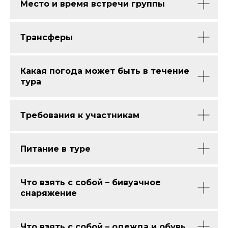
Место и время встречи группы
Рыбалка
Вертолетные прогулки
Воздушный шар
Зиплайн
Трансферы
Скалолазание
Велосипеды/
электровелосипеды
Маунтинбайк
Эндуро
Какая погода может быть в течение
Экскурсии
тура
Туры по Архызу летом
Пешие туры в Архызе
Требования к участникам
Конные туры в Архызе
Велотуры в Архызе
Мототуры в Архызе
Рыболовные туры в Архызе
Питание в туре
Корпоративные услуги
Что взять с собой – бивуачное
Кейтеринг
Корпоративы
снаряжение
Фотосессия и видеосъемка
Транспортное обслуживание
Индивидуальные программы
Что взять с собой – одежда и обувь
Уникальные программы