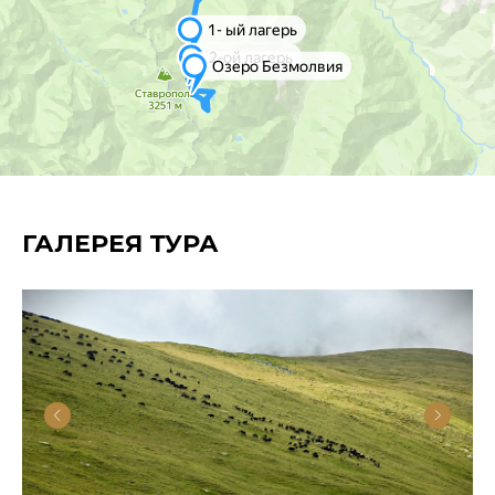
Поможем выбрать подходящий для
вас тур и проконсультируем по всем
условиям
+7
Я согласен с условиями
Политики
конфиденциальности
и обработки
персональных данных в
соответствии с
Пользовательским
соглашением
.
ГАЛЕРЕЯ ТУРА
Начать консультацию