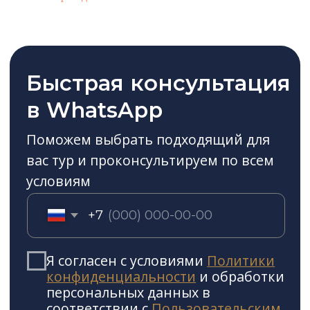
Карта сайта
ИНН: 0900007104
ОГРН: 1230900000649
Полное или частичное копирование
изображений и текстов возможно
только с указанием активной ссылки на
сайт Gorski Travel Club
© 2025 Gorski Travel Club
369152, с. Архыз, ул. Горная, зд. 6, ком. 206